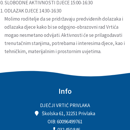
SLOBODNE AKTIVNOSTI DJECE 15:00-16:30
ODLAZAK DJECE 14:30-16:30
Molimo roditelje da se pridržavaju predviđenih dolazaka i
odlazaka djece kako bi se odgojno-obrazovni rad Vrtića
mogao nesmetano odvijati. Aktivnosti će se prilagođavati
trenutačnim stanjima, potrebama i interesima djece, kao i
tehničkim, materijalnim i prostornim uvjetima.
Info
DJEČJI VRTIĆ PRIVLAKA
Školska 61, 32251 Privlaka
OIB: 60096499761
032 450 846