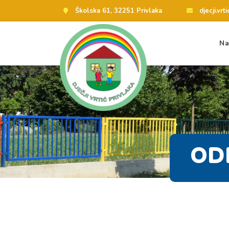
Školska 61, 32251 Privlaka
djecji.vr
Na
OD