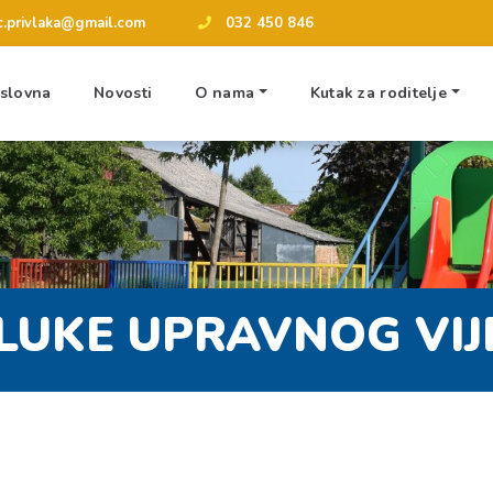
tic.privlaka@gmail.com
032 450 846
slovna
Novosti
O nama
Kutak za roditelje
LUKE UPRAVNOG VIJ