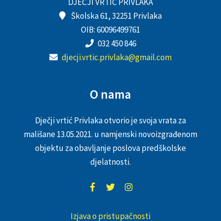
DJEČJI VRTIĆ PRIVLAKA
Školska 61, 32251 Privlaka
OIB: 60096499761
032 450 846
djecji.vrtic.privlaka@gmail.com
O nama
Dječji vrtić Privlaka otvorio je svoja vrata za
mališane 13.05.2021. u namjenski novoizgrađenom
objektu za obavljanje poslova predškolske
djelatnosti.
Izjava o pristupačnosti