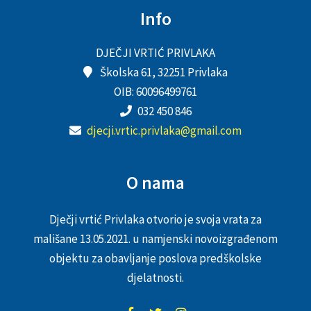
Info
DJEČJI VRTIĆ PRIVLAKA
Školska 61, 32251 Privlaka
OIB: 60096499761
032 450 846
djecji.vrtic.privlaka@gmail.com
O nama
Dječji vrtić Privlaka otvorio je svoja vrata za
mališane 13.05.2021. u namjenski novoizgrađenom
objektu za obavljanje poslova predškolske
djelatnosti.