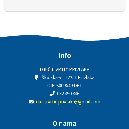
Info
DJEČJI VRTIĆ PRIVLAKA
Školska 61, 32251 Privlaka
OIB: 60096499761
032 450 846
djecji.vrtic.privlaka@gmail.com
O nama