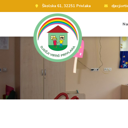
Školska 61, 32251 Privlaka
djecji.vr
Na