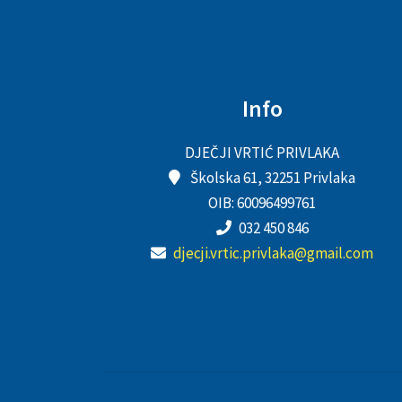
Info
DJEČJI VRTIĆ PRIVLAKA
Školska 61, 32251 Privlaka
OIB: 60096499761
032 450 846
djecji.vrtic.privlaka@gmail.com