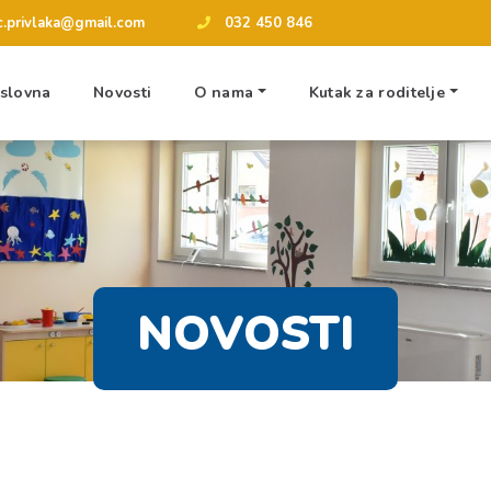
tic.privlaka@gmail.com
032 450 846
slovna
Novosti
O nama
Kutak za roditelje
NOVOSTI