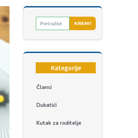
KRENI!
Kategorije
Članci
Dukatići
Kutak za roditelje