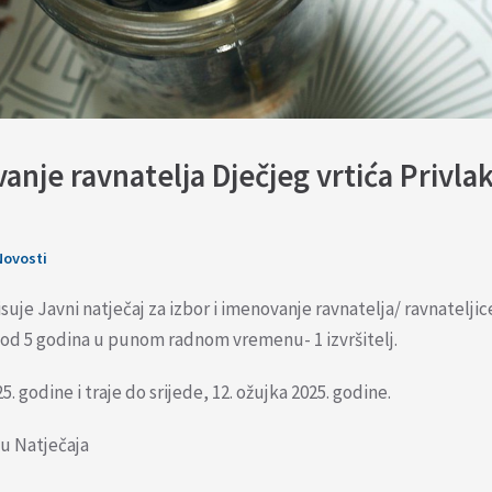
vanje ravnatelja Dječjeg vrtića Privla
Novosti
suje Javni natječaj za izbor i imenovanje ravnatelja/ ravnateljic
t od 5 godina u punom radnom vremenu- 1 izvršitelj.
5. godine i traje do srijede, 12. ožujka 2025. godine.
tu Natječaja