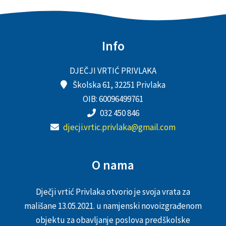
Info
DJEČJI VRTIĆ PRIVLAKA
Školska 61, 32251 Privlaka
OIB: 60096499761
032 450 846
djecji.vrtic.privlaka@gmail.com
O nama
Dječji vrtić Privlaka otvorio je svoja vrata za
mališane 13.05.2021. u namjenski novoizgrađenom
objektu za obavljanje poslova predškolske