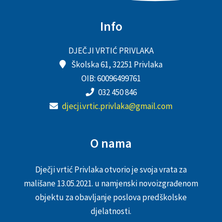
Info
DJEČJI VRTIĆ PRIVLAKA
Školska 61, 32251 Privlaka
OIB: 60096499761
032 450 846
djecji.vrtic.privlaka@gmail.com
O nama
Dječji vrtić Privlaka otvorio je svoja vrata za
mališane 13.05.2021. u namjenski novoizgrađenom
objektu za obavljanje poslova predškolske
djelatnosti.