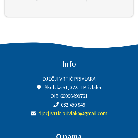
Info
DJEČJI VRTIĆ PRIVLAKA
Školska 61, 32251 Privlaka
OIB: 60096499761
032 450 846
djecji.vrtic.privlaka@gmail.com
O nama