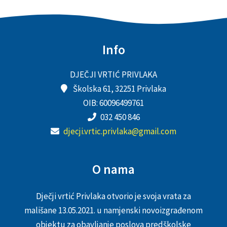
Info
DJEČJI VRTIĆ PRIVLAKA
Školska 61, 32251 Privlaka
OIB: 60096499761
032 450 846
djecji.vrtic.privlaka@gmail.com
O nama
Dječji vrtić Privlaka otvorio je svoja vrata za
mališane 13.05.2021. u namjenski novoizgrađenom
objektu za obavljanje poslova predškolske