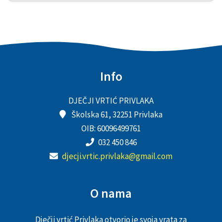
Info
DJEČJI VRTIĆ PRIVLAKA
Školska 61, 32251 Privlaka
OIB: 60096499761
032 450 846
djecji.vrtic.privlaka@gmail.com
O nama
Dječji vrtić Privlaka otvorio je svoja vrata za