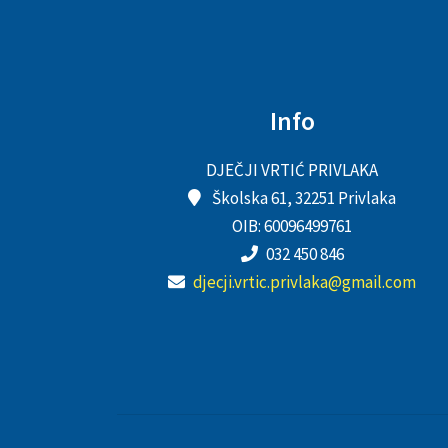
Info
DJEČJI VRTIĆ PRIVLAKA
Školska 61, 32251 Privlaka
OIB: 60096499761
032 450 846
djecji.vrtic.privlaka@gmail.com