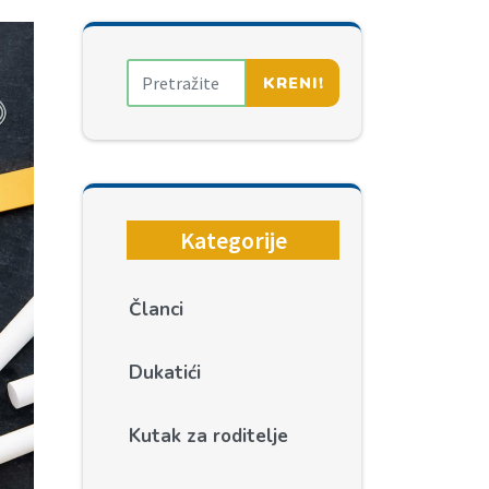
KRENI!
Kategorije
Članci
Dukatići
Kutak za roditelje