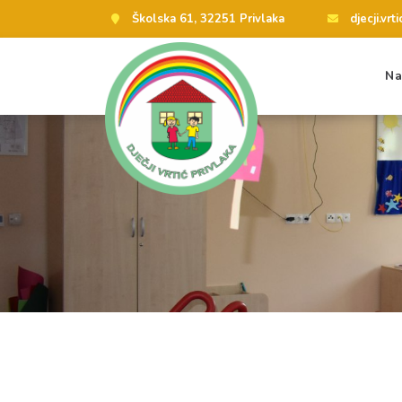
Školska 61, 32251 Privlaka
djecji.vr
Na