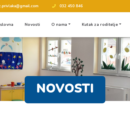
tic.privlaka@gmail.com
032 450 846
slovna
Novosti
O nama
Kutak za roditelje
NOVOSTI