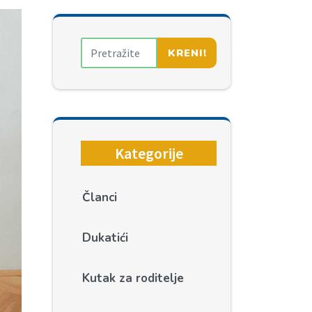
KRENI!
Kategorije
Članci
Dukatići
Kutak za roditelje