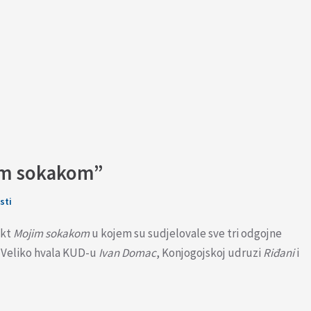
im sokakom”
sti
ekt
Mojim sokakom
u kojem su sudjelovale sve tri odgojne
. Veliko hvala KUD-u
Ivan Domac
, Konjogojskoj udruzi
Riđani
i