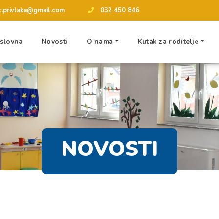
tic.privlaka@gmail.com
032 450 846
slovna
Novosti
O nama
Kutak za roditelje
NOVOSTI