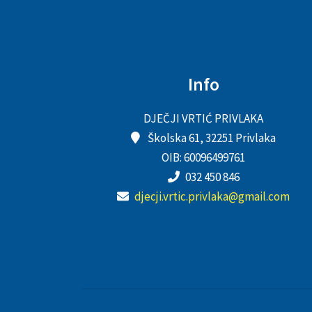
Info
DJEČJI VRTIĆ PRIVLAKA
Školska 61, 32251 Privlaka
OIB: 60096499761
032 450 846
djecji.vrtic.privlaka@gmail.com