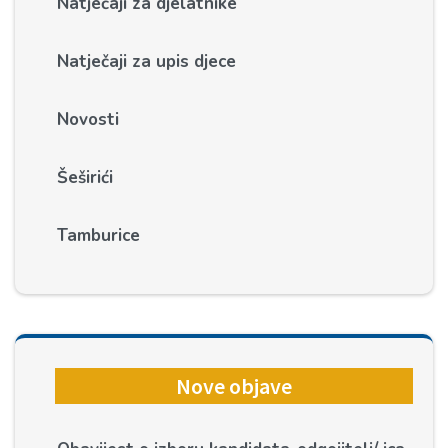
Natječaji za djelatnike
Natječaji za upis djece
Novosti
Šeširići
Tamburice
Nove objave