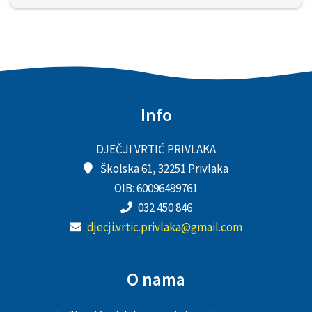
Info
DJEČJI VRTIĆ PRIVLAKA
Školska 61, 32251 Privlaka
OIB: 60096499761
032 450 846
djecji.vrtic.privlaka@gmail.com
O nama